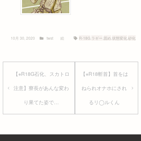
10月 30, 2020
twst
絵
R-18G
,
ラギー
,
固め
,
状態変化
,
砂化
【※R18G石化、スカトロ
【※R18斬首】首をは
注意】寮長があんな変わ
ねられオナホにされ
り果てた姿で…
るリ◯ルくん