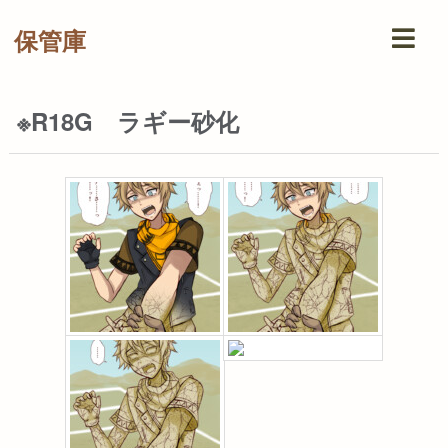
保管庫
※R18G ラギー砂化