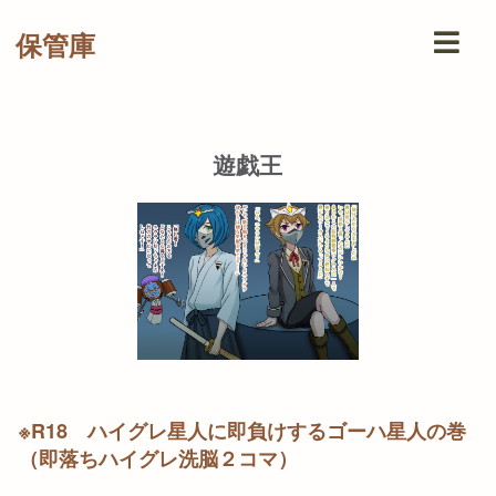
保管庫
遊戯王
※R18 ハイグレ星人に即負けするゴーハ星人の巻
（即落ちハイグレ洗脳２コマ）