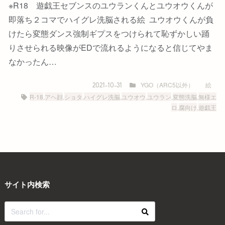
※R18 遊戯王セブンスのユウランくんとユウオウくんが
即落ち２コマでハイグレ洗脳される絵 ユウオウくんが負
けたら変態ダンス強制ギプスをつけられて恥ずかしい踊
りさせられる映像がEDで流れるようになると信じてやま
なかったん…
YGO（ARC5以外）
絵
2021-10-31
R-18
,
アヘ顔
,
ショタ
,
ハイグレ洗脳
,
ユウオウ
,
ユウラン
,
変態洗脳
,
無様エ
ロ
,
腐向け
,
遊戯王
サイト内検索