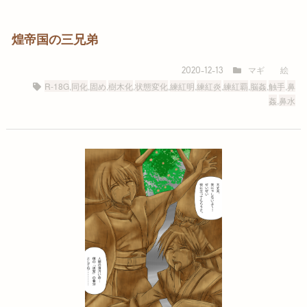
煌帝国の三兄弟
マギ
絵
2020-12-13
R-18G
,
同化
,
固め
,
樹木化
,
状態変化
,
練紅明
,
練紅炎
,
練紅覇
,
脳姦
,
触手
,
鼻
姦
,
鼻水