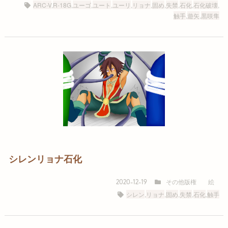
ARC-V
,
R-18G
,
ユーゴ
,
ユート
,
ユーリ
,
リョナ
,
固め
,
失禁
,
石化
,
石化破壊
,
触手
,
遊矢
,
黒咲隼
シレンリョナ石化
その他版権
絵
2020-12-19
シレン
,
リョナ
,
固め
,
失禁
,
石化
,
触手