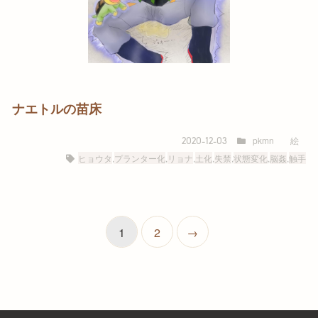
ナエトルの苗床
pkmn
絵
2020-12-03
ヒョウタ
,
プランター化
,
リョナ
,
土化
,
失禁
,
状態変化
,
脳姦
,
触手
1
2
→