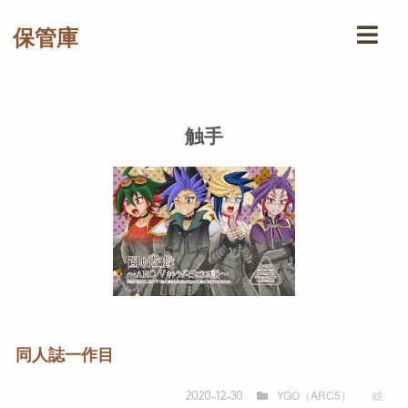
保管庫
触手
同人誌一作目
YGO（ARC5）
絵
2020-12-30