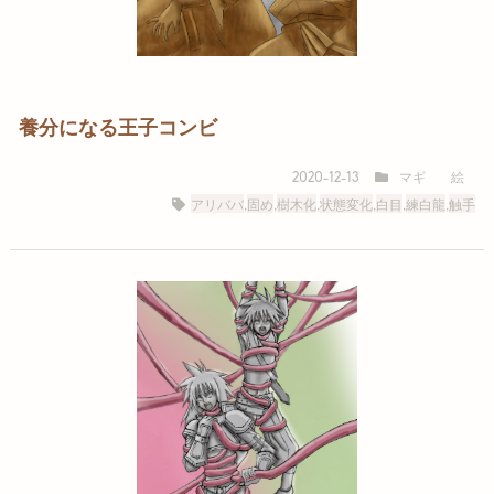
養分になる王子コンビ
マギ
絵
2020-12-13
アリババ
,
固め
,
樹木化
,
状態変化
,
白目
,
練白龍
,
触手