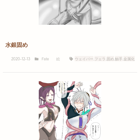
水銀固め
Fate
絵
ウェイバー
,
フェラ
,
固め
,
触手
,
金属化
2020-12-13