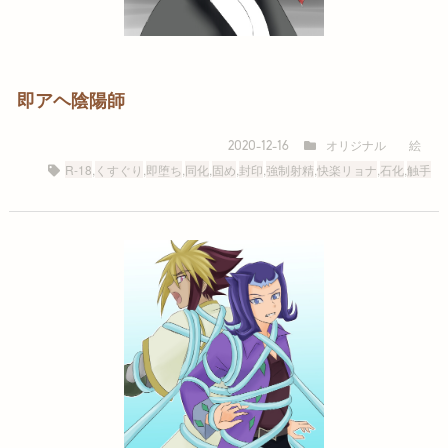
即アヘ陰陽師
オリジナル
絵
2020-12-16
R-18
,
くすぐり
,
即堕ち
,
同化
,
固め
,
封印
,
強制射精
,
快楽リョナ
,
石化
,
触手