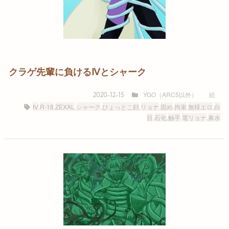
クラゲ先輩に負けるⅣとシャーク
YGO（ARC5以外）
絵
2020-12-15
Ⅳ
,
R-18
,
ZEXAL
,
シャーク
,
ひょっとこ顔
,
リョナ
,
固め
,
拘束
,
無様エロ
,
白
目
,
石化
,
触手
,
電リョナ
,
鼻水