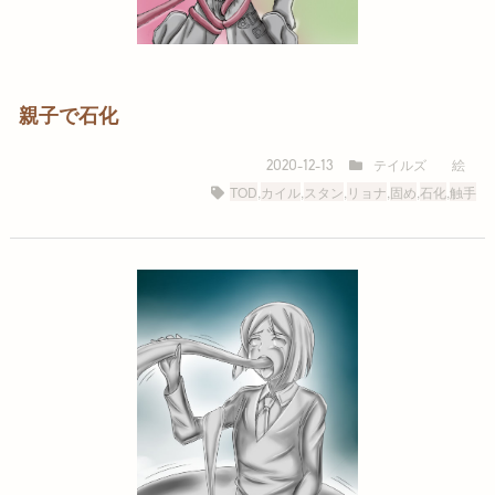
親子で石化
テイルズ
絵
2020-12-13
TOD
,
カイル
,
スタン
,
リョナ
,
固め
,
石化
,
触手