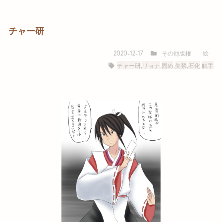
チャー研
その他版権
絵
2020-12-17
チャー研
,
リョナ
,
固め
,
失禁
,
石化
,
触手