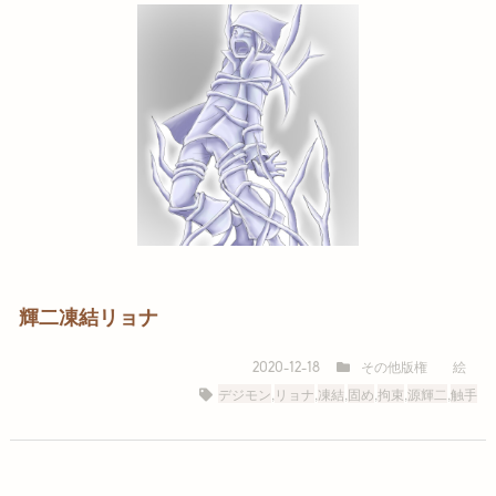
輝二凍結リョナ
その他版権
絵
2020-12-18
デジモン
,
リョナ
,
凍結
,
固め
,
拘束
,
源輝二
,
触手