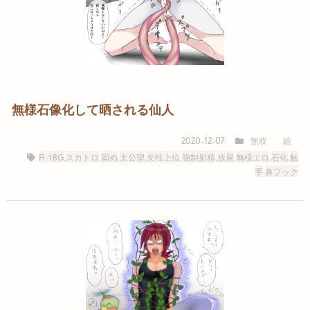
無様石像化して晒される仙人
無双
絵
2020-12-07
R-18G
,
スカトロ
,
固め
,
太公望
,
女性上位
,
強制射精
,
放尿
,
無様エロ
,
石化
,
触
手
,
鼻フック