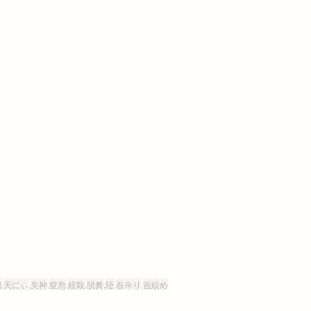
刑
,
天にぃ
,
失神
,
窒息
,
絞殺
,
脱糞
,
陸
,
首吊り
,
首絞め