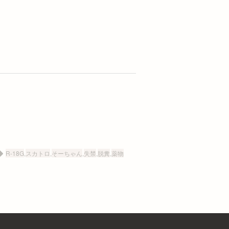
R-18G
,
スカトロ
,
そーちゃん
,
失禁
,
脱糞
,
薬物