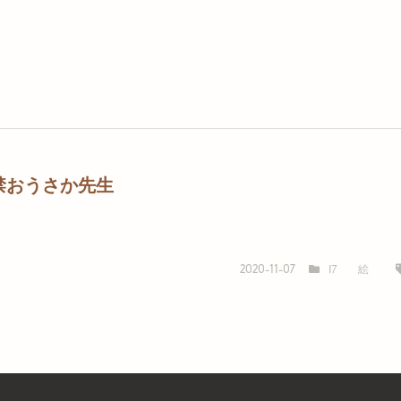
禁おうさか先生
I7
絵
2020-11-07