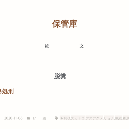
保管庫
絵
文
脱糞
吊処刑
I7
絵
R-18G
,
スカトロ
,
デスアクメ
,
リョナ
,
凍結
,
処
2020-11-08