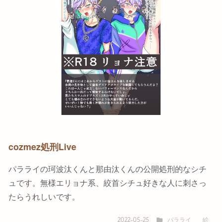
cozmez処刑Live
パラライの珂波汰くんと那由汰くんの公開処刑的なシチ
ュです。無様エリョナ系、絞首シチュ好きな人に刺さっ
たらうれしいです。
パラライ
絵
2022-05-25