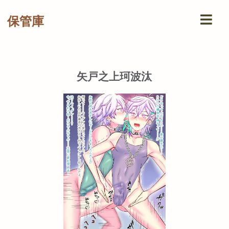
保管庫
矢戸之上珂波汰