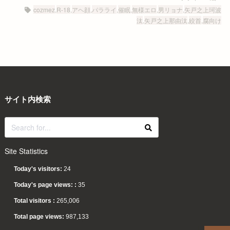
cozmez
,
R-18
,
アヘ顔
,
パラライ
,
催眠
,
無様エロ
,
男リョナ
,
矢戸之上珂波
汰
,
矢戸之上那由汰
,
絞首
,
腐向け
サイト内検索
Site Statistics
Today's visitors:
24
Today's page views: :
35
Total visitors :
265,006
Total page views:
987,133