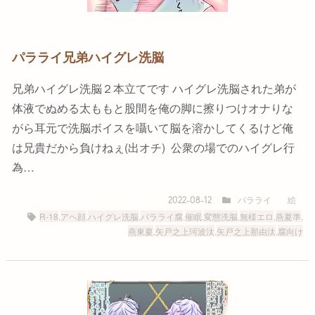
パラライ兄弟ハイグレ洗脳
兄弟ハイグレ洗脳２本立てです ハイグレ洗脳された弟が
体液でぬめる太ももと股間を俺の脚に擦りつけオナりな
がら耳元で洗脳ボイスを囁いて脳を溶かしてくるけど俺
は兄貴だから負けねぇ(出オチ) 公衆の場でのハイグレ行
為…
パラライ
絵
2022-08-12
R-18
,
アヘ顔
,
ハイグレ洗脳
,
パラライ腐
,
催眠
,
変態洗脳
,
無様エロ
,
燕夏準
,
燕東夏
,
矢戸之上珂波汰
,
矢戸之上那由汰
,
腐向け