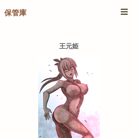
保管庫
王元姫