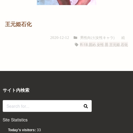
王元姫石化
男性向け(女性キャラ)
絵
2020-12-12
R-18
,
固め
,
女性
,
晋
,
王元姫
,
石化
サイト内検索
Site Statistics
Today's visitors:
33