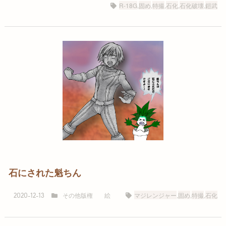
R-18G
,
固め
,
特撮
,
石化
,
石化破壊
,
鎧武
石にされた魁ちん
その他版権
絵
マジレンジャー
,
固め
,
特撮
,
石化
2020-12-13