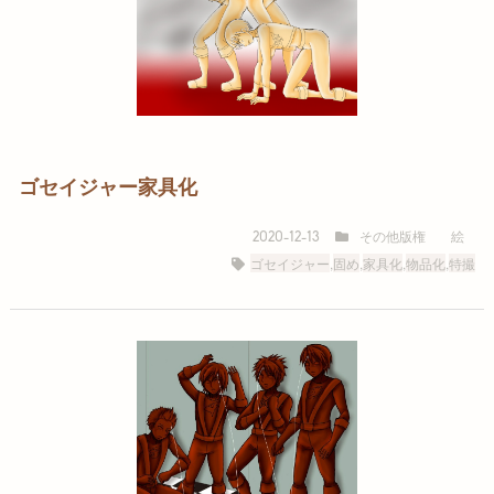
ゴセイジャー家具化
その他版権
絵
2020-12-13
ゴセイジャー
,
固め
,
家具化
,
物品化
,
特撮