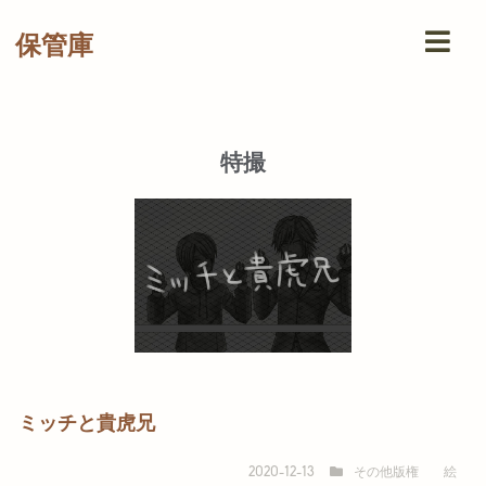
保管庫
特撮
ミッチと貴虎兄
その他版権
絵
2020-12-13