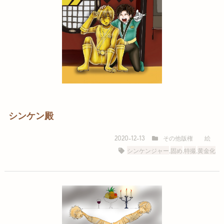
シンケン殿
その他版権
絵
2020-12-13
シンケンジャー
,
固め
,
特撮
,
黄金化