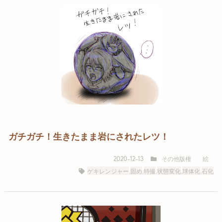
ガチガチ！生きたまま岩にされたレツ！
その他版権
絵
2020-12-13
ゲキレンジャー
,
固め
,
特撮
,
状態変化
,
球体化
,
石化