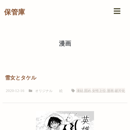
保管庫
漫画
雪女とタケル
オリジナル
絵
凍結
,
固め
,
女性上位
,
漫画
,
破片化
2020-12-16