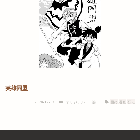
英雄同盟
オリジナル
絵
固め
,
漫画
,
石化
2020-12-13