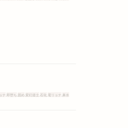
ョナ
,
即堕ち
,
固め
,
変幻道士
,
石化
,
電リョナ
,
鼻水