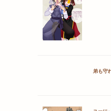
弟も守
ユーに