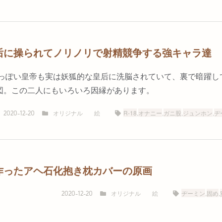
后に操られてノリノリで射精競争する強キャラ達
っぽい皇帝も実は妖狐的な皇后に洗脳されていて、裏で暗躍し
図。この二人にもいろいろ因縁があります。
オリジナル
絵
R-18
,
オナニー
,
ガニ股
,
ジュンホン
,
ヂ
2020-12-20
作ったアヘ石化抱き枕カバーの原画
オリジナル
絵
ヂーミン
,
固め
,
2020-12-20