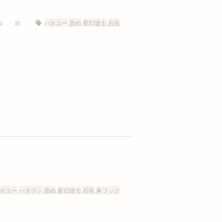
ル
絵
ハオユー
,
固め
,
変幻道士
,
石化
オユー
,
ハオラン
,
固め
,
変幻道士
,
石化
,
鼻フック