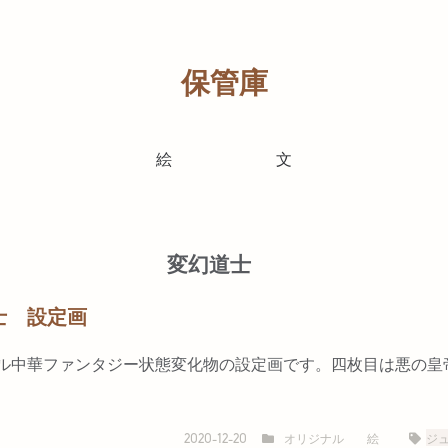
保管庫
絵
文
変幻道士
士 設定画
ル中華ファンタジー状態変化物の設定画です。四枚目は悪の皇
オリジナル
絵
ジ
2020-12-20