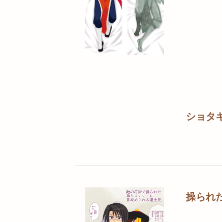
ショタ
操られ