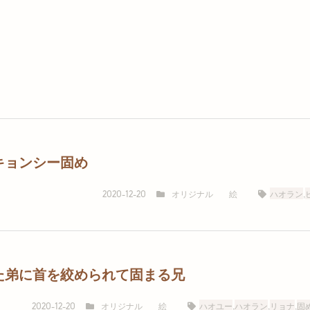
キョンシー固め
オリジナル
絵
ハオラン
,
2020-12-20
た弟に首を絞められて固まる兄
オリジナル
絵
ハオユー
,
ハオラン
,
リョナ
,
固
2020-12-20