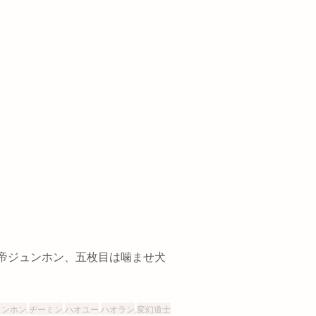
帝ジュンホン、五枚目は噛ませ犬
ュンホン
,
ヂーミン
,
ハオユー
,
ハオラン
,
変幻道士