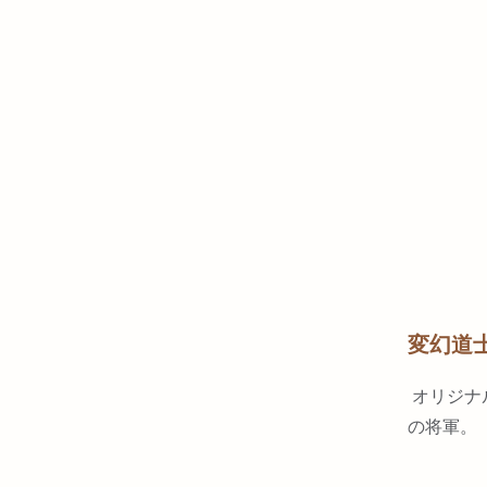
変幻道
オリジナ
の将軍。