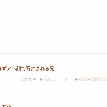
れずアヘ顔で石にされる兄
オリジナル
絵
ハオユー
,
ハオラン
,
リ
2020-12-20
ぃ石化