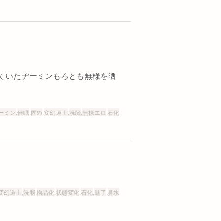
ていたヂーミンもろとも無様を晒
ーミン
,
催眠
,
固め
,
変幻道士
,
洗脳
,
無様エロ
,
石化
変幻道士
,
洗脳
,
物品化
,
状態変化
,
石化
,
魅了
,
鼻水