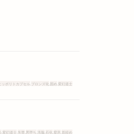
ヒッポリトカプセル
,
ブロンズ化
,
固め
,
変幻道士
め
,
変幻道士
,
失禁
,
悪堕ち
,
洗脳
,
石化
,
窒息
,
首絞め