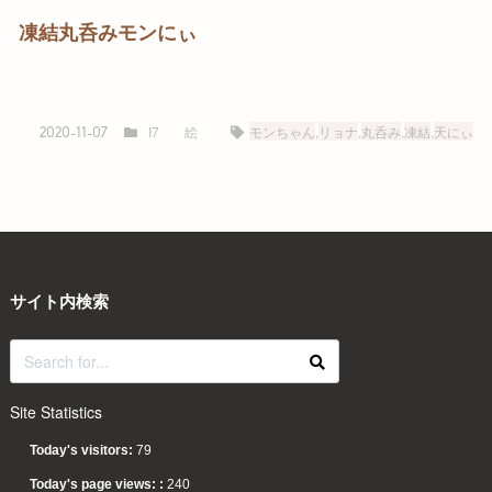
凍結丸呑みモンにぃ
I7
絵
モンちゃん
,
リョナ
,
丸呑み
,
凍結
,
天にぃ
2020-11-07
サイト内検索
Site Statistics
Today's visitors:
79
Today's page views: :
240