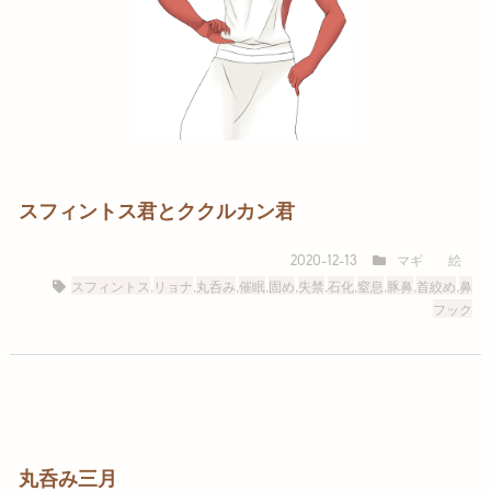
スフィントス君とククルカン君
マギ
絵
2020-12-13
スフィントス
,
リョナ
,
丸呑み
,
催眠
,
固め
,
失禁
,
石化
,
窒息
,
豚鼻
,
首絞め
,
鼻
フック
丸呑み三月