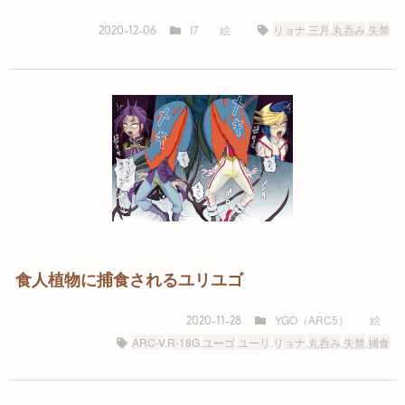
I7
絵
リョナ
,
三月
,
丸呑み
,
失禁
2020-12-06
食人植物に捕食されるユリユゴ
YGO（ARC5）
絵
2020-11-28
ARC-V
,
R-18G
,
ユーゴ
,
ユーリ
,
リョナ
,
丸呑み
,
失禁
,
捕食