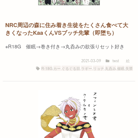
NRC周辺の森に住み着き生徒をたくさん食べて大
きくなったKaaくんVSブッチ先輩（即堕ち）
※R18G 催眠→巻き付き→丸呑みの欲張りセット好き
twst
絵
2021-03-09
R-18G
,
カー
,
ぐるぐる目
,
ラギー
,
リョナ
,
丸呑み
,
催眠
,
失禁