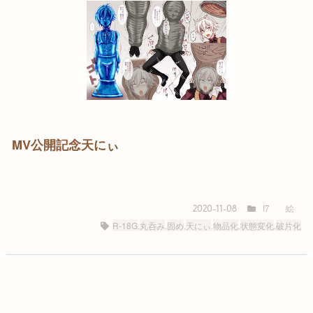
MV公開記念天にぃ
I7
絵
2020-11-08
R-18G
,
丸呑み
,
固め
,
天にぃ
,
物品化
,
状態変化
,
破片化