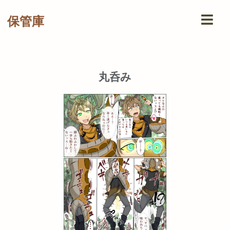
保管庫
丸呑み