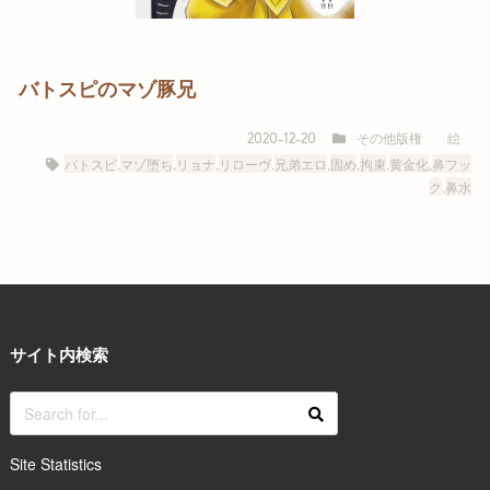
バトスピのマゾ豚兄
その他版権
絵
2020-12-20
バトスピ
,
マゾ堕ち
,
リョナ
,
リローヴ
,
兄弟エロ
,
固め
,
拘束
,
黄金化
,
鼻フッ
ク
,
鼻水
サイト内検索
Site Statistics