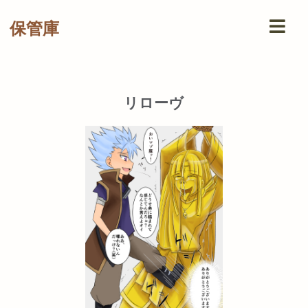
保管庫
リローヴ