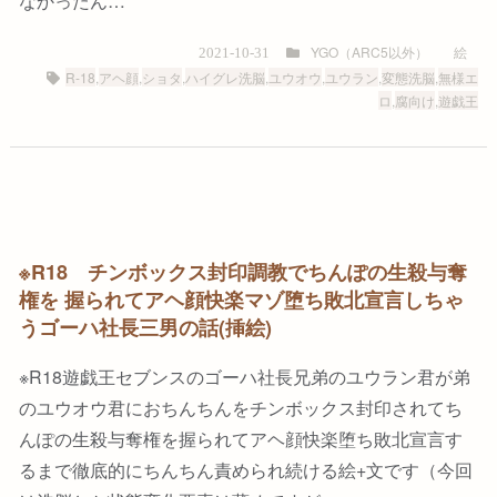
なかったん…
YGO（ARC5以外）
絵
2021-10-31
R-18
,
アヘ顔
,
ショタ
,
ハイグレ洗脳
,
ユウオウ
,
ユウラン
,
変態洗脳
,
無様エ
ロ
,
腐向け
,
遊戯王
※R18 チンボックス封印調教でちんぽの生殺与奪
権を 握られてアヘ顔快楽マゾ堕ち敗北宣言しちゃ
うゴーハ社長三男の話(挿絵)
※R18遊戯王セブンスのゴーハ社長兄弟のユウラン君が弟
のユウオウ君におちんちんをチンボックス封印されてち
んぽの生殺与奪権を握られてアヘ顔快楽堕ち敗北宣言す
るまで徹底的にちんちん責められ続ける絵+文です（今回