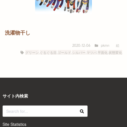
洗濯物干し
pkmn
絵
2020-12-06
グリーン
,
ぐるぐる目
,
ゴールド
,
シルバー
,
マツバ
,
平面化
,
状態変化
サイト内検索
Site Statistics