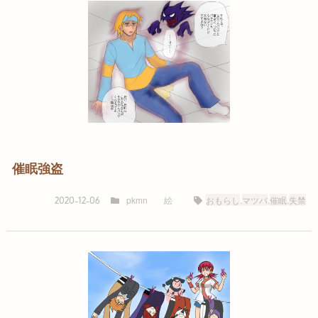
催眠強盗
pkmn
絵
おもらし
,
マツバ
,
催眠
,
失禁
2020-12-06