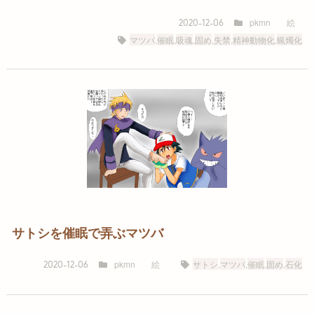
pkmn
絵
2020-12-06
マツバ
,
催眠
,
吸魂
,
固め
,
失禁
,
精神動物化
,
蝋燭化
サトシを催眠で弄ぶマツバ
pkmn
絵
サトシ
,
マツバ
,
催眠
,
固め
,
石化
2020-12-06