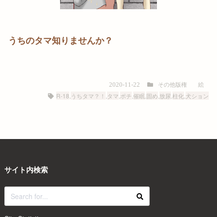
うちのタマ知りませんか？
その他版権
絵
2020-11-22
R-18
,
うちタマ？！
,
タマ
,
ポチ
,
催眠
,
固め
,
放尿
,
柱化
,
犬ション
サイト内検索