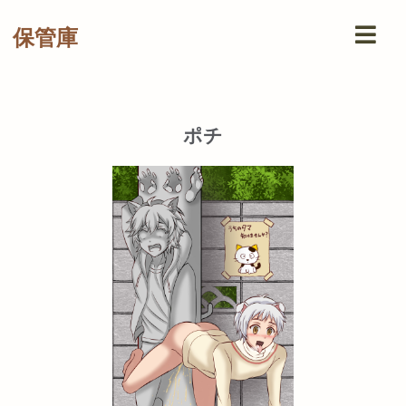
保管庫
ポチ