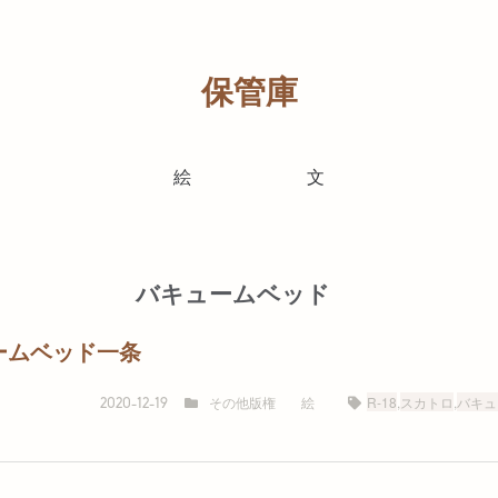
保管庫
絵
文
バキュームベッド
ームベッド一条
その他版権
絵
R-18
,
スカトロ
,
バキュ
2020-12-19