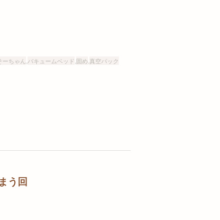
そーちゃん
,
バキュームベッド
,
固め
,
真空パック
まう回