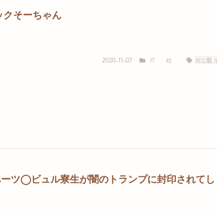
ックそーちゃん
I7
絵
ガニ股
,
2020-11-07
18ハーツ◯ビュル寮生が闇のトランプに封印されてし