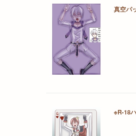
真空パ
※R-