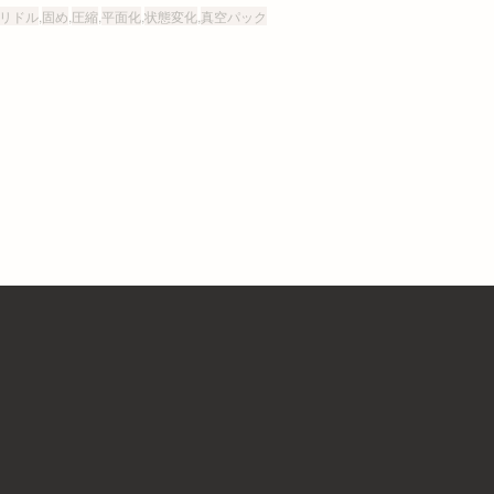
リドル
,
固め
,
圧縮
,
平面化
,
状態変化
,
真空パック