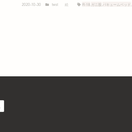
twst
絵
R-18
,
ガニ股
,
バキュームベッド
,
2020-10-30