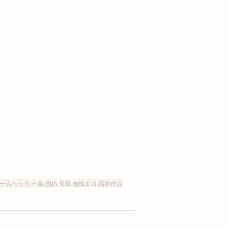
ームベッド
,
一条
,
固め
,
失禁
,
無様エロ
,
福本作品