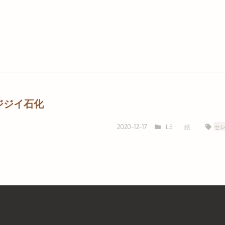
ジジイ石化
L5
絵
セ
2020-12-17