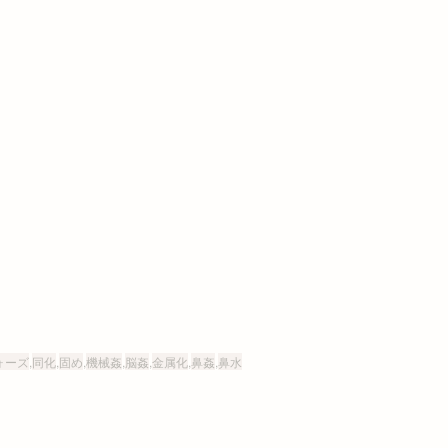
ォーズ
,
同化
,
固め
,
機械姦
,
脳姦
,
金属化
,
鼻姦
,
鼻水