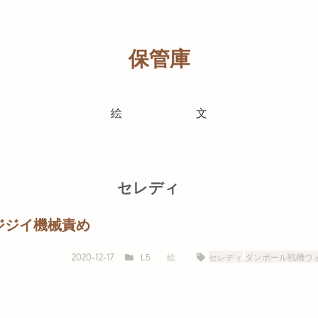
保管庫
絵
文
セレディ
ジジイ機械責め
L5
絵
セレディ
,
ダンボール戦機ウ
2020-12-17