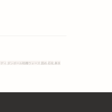
レディ
,
ダンボール戦機ウォーズ
,
固め
,
石化
,
鼻水