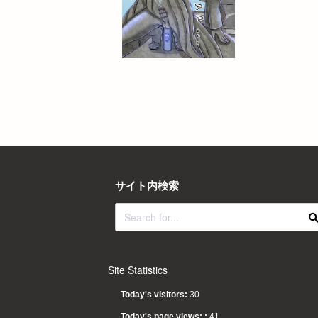
サイト内検索
Site Statistics
Today's visitors:
30
Today's page views: :
41