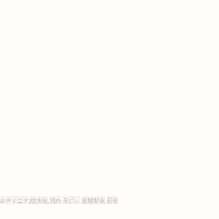
ルディニア
,
噴水化
,
固め
,
天にぃ
,
状態変化
,
石化