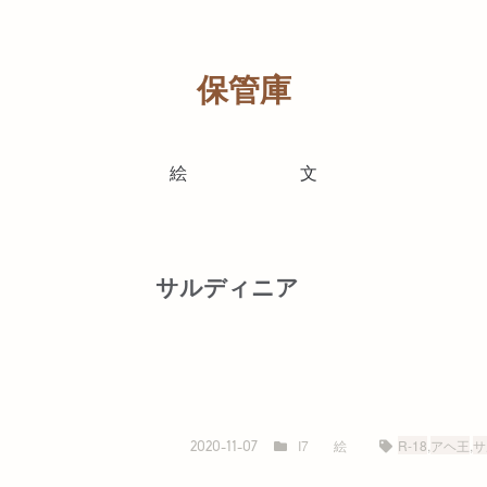
保管庫
絵
文
サルディニア
I7
絵
R-18
,
アヘ王
,
サ
2020-11-07