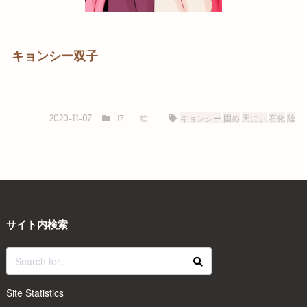
キョンシー双子
I7
絵
キョンシー
,
固め
,
天にぃ
,
石化
,
陸
2020-11-07
サイト内検索
Site Statistics