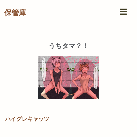
保管庫
うちタマ？！
ハイグレキャッツ