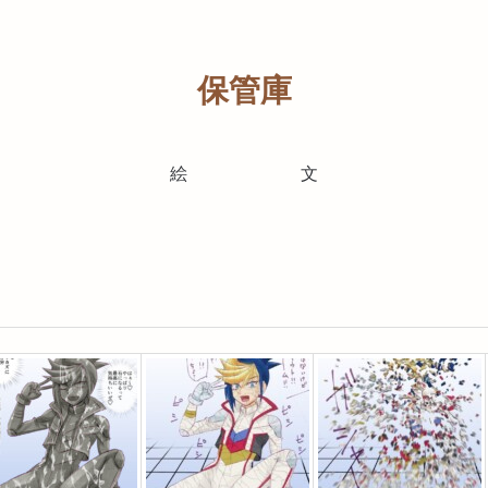
保管庫
絵
文