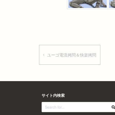
ユーゴ電流拷問＆快楽拷問
サイト内検索