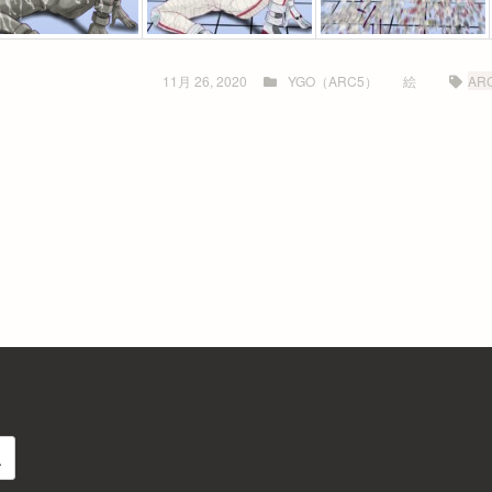
11月 26, 2020
YGO（ARC5）
絵
ARC