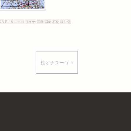
-V
,
R-18
,
ユーゴ
,
リョナ
,
催眠
,
固め
,
石化
,
破片化
柱オナユーゴ