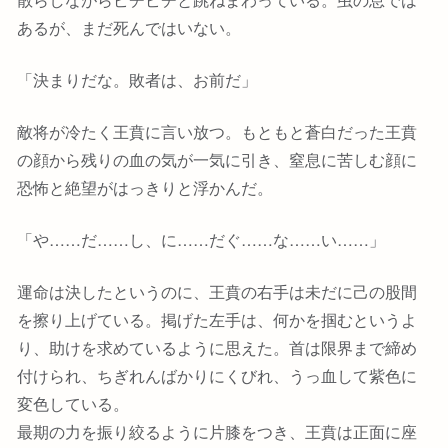
あるが、まだ死んではいない。
「決まりだな。敗者は、お前だ」
敵将が冷たく王賁に言い放つ。もともと蒼白だった王賁
の顔から残りの血の気が一気に引き、窒息に苦しむ顔に
恐怖と絶望がはっきりと浮かんだ。
「や……だ……し、に……だぐ……な……い……」
運命は決したというのに、王賁の右手は未だに己の股間
を擦り上げている。掲げた左手は、何かを掴むというよ
り、助けを求めているように思えた。首は限界まで締め
付けられ、ちぎれんばかりにくびれ、うっ血して紫色に
変色している。
最期の力を振り絞るように片膝をつき、王賁は正面に座