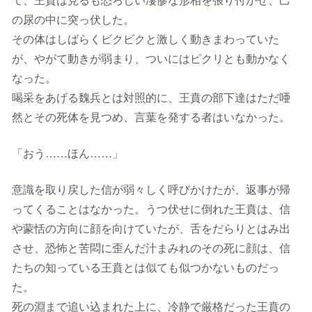
の尿の中に突っ伏した。
その体はしばらくビクビクと激しく動きまわっていた
が、やがて動きが弱まり、ついにはピクリとも動かなく
なった。
喝采をあげる魏兵とは対照的に、王賁の部下達はただ唖
然とその死体を見つめ、言葉を発する者はいなかった。
「おう……ほん……」
意識を取り戻した信が弱々しく呼びかけたが、返事が帰
ってくることはなかった。うつ伏せに倒れた王賁は、信
や蒙恬の方向に顔を向けていたが、舌をだらりとはみ出
させ、恐怖と苦悶に歪んだ汁まみれのその死に顔は、信
たちの知っている王賁とは似ても似つかないものだっ
た。
死の淵まで追い込まれた上に、冷静で厳格だった王賁の