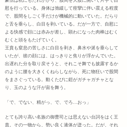
慰を行っている。身体は弛緩して痙攣に伴い震える程度
で、股間をしごく手だけが機械的に動いていた。だらり
と舌を垂らし、白目を剥いている。だが一方で、自慰に
よる快感で顔には赤みが差し、顕わになった肉棒はむく
むくと頭をもたげていく。
王賁も窒息の苦しさに白目を剥き、鼻水や涎を垂らして
いたが、彼の顔には、はっきりと焦りが浮かんでいた。
出遅れた分を取り戻そうと、それこそ舞でも披露するか
のように腰を大きくくねらしながら、死に物狂いで股間
をまさぐっている。動くたびに鎧がガチャガチャとな
り、玉のような汗が宙を舞う。
「で、でない、精がっ、で、でろ…おっ」
とても誇り高い名族の御曹司とは思えない台詞をはく王
賁。その一物から、勢い良く液体が迸った。だが、それ