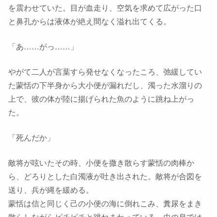
を震わせていた。目が血走り、空気を求めて広がった口
と鼻孔からは液体が絶え間なく溢れ出てくる。
「あ……がっ……」
やがて二人が言葉すら発せなくなったころ、弛緩してい
た蒙恬の下半身から大小便が漏れだし、濁った水溜りの
上で、彼の体が陸に揚げられた魚のように跳ね上がっ
た。
「死んだか」
敵将が呟いたその時、小便を撒き散らす蒙恬の肉棒か
ら、どろりとした白濁液が吐き出された。敵将が合図を
送り、兵が縄を緩める。
蒙恬は信と同じく己の小便の海に倒れこみ、糞尿をまき
散らしながらピチピチと跳ねまわっている。虫の息では