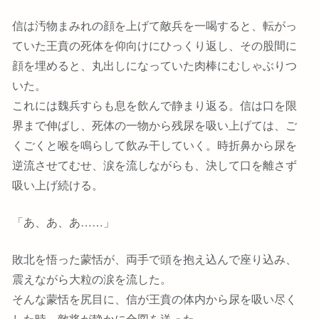
信は汚物まみれの顔を上げて敵兵を一喝すると、転がっ
ていた王賁の死体を仰向けにひっくり返し、その股間に
顔を埋めると、丸出しになっていた肉棒にむしゃぶりつ
いた。
これには魏兵すらも息を飲んで静まり返る。信は口を限
界まで伸ばし、死体の一物から残尿を吸い上げては、ご
くごくと喉を鳴らして飲み干していく。時折鼻から尿を
逆流させてむせ、涙を流しながらも、決して口を離さず
吸い上げ続ける。
「あ、あ、あ……」
敗北を悟った蒙恬が、両手で頭を抱え込んで座り込み、
震えながら大粒の涙を流した。
そんな蒙恬を尻目に、信が王賁の体内から尿を吸い尽く
した時、敵将が静かに合図を送った。