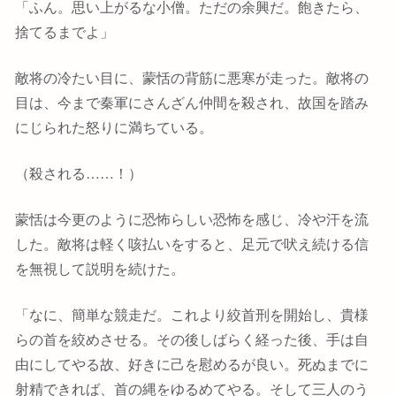
「ふん。思い上がるな小僧。ただの余興だ。飽きたら、
捨てるまでよ」
敵将の冷たい目に、蒙恬の背筋に悪寒が走った。敵将の
目は、今まで秦軍にさんざん仲間を殺され、故国を踏み
にじられた怒りに満ちている。
（殺される……！）
蒙恬は今更のように恐怖らしい恐怖を感じ、冷や汗を流
した。敵将は軽く咳払いをすると、足元で吠え続ける信
を無視して説明を続けた。
「なに、簡単な競走だ。これより絞首刑を開始し、貴様
らの首を絞めさせる。その後しばらく経った後、手は自
由にしてやる故、好きに己を慰めるが良い。死ぬまでに
射精できれば、首の縄をゆるめてやる。そして三人のう