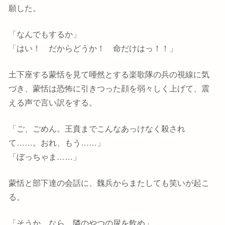
願した。
「なんでもするか」
「はい！ だからどうか！ 命だけはっ！！」
土下座する蒙恬を見て唖然とする楽歌隊の兵の視線に気
づき、蒙恬は恐怖に引きつった顔を弱々しく上げて、震
える声で言い訳をする。
「ご、ごめん。王賁までこんなあっけなく殺され
て……。おれ、もう……」
「ぼっちゃま……」
蒙恬と部下達の会話に、魏兵からまたしても笑いが起こ
る。
「そうか、なら、隣のやつの尿を飲め」