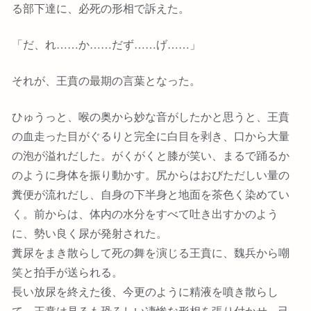
る部下達に、必死の形相で訴えた。
「だ、れ……か……だず……げ……」
それが、王賁の最期の言葉となった。
ひゅうっと、喉の奥から妙な音がしたかと思うと、王賁
の血走った目がぐるりと完全に白目を剥き、口から大量
の泡が溢れだした。がくがくと膝が笑い、まるで踊るか
のように身体を振り動かす。尻からはおびただしい量の
糞便が流れだし、自身の下半身と地面を茶色く染めてい
く。前からは、体内の水分をすべて吐き出すかのよう
に、勢い良く尿が発射された。
糞尿をまき散らして死の舞を演じる王賁に、魏兵から嘲
笑と拍手が送られる。
長い放尿を終えた後、今更のように精液を噴き散らし
て、王賁は見るも恐ろしい凄惨な形相を張り付かせ、己