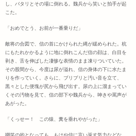
し、バタリとその場に倒れる。魏兵から笑いと拍手が起
こた。
「おめでとう、お前が一番乗りだ」
敵将の合図で、信の首にかけられた縄が緩められた。杭
にもたれかかるように地に倒れこんだ信の顔は、白目を
剥き、舌を伸ばした凄惨な表情のまま凍りついていた。
その股間から、今度は尿が溢れ、信の身体の下に水たま
りを作っていく。さらに、ブリブリと汚い音を立て、
黒々とした便塊が尻から飛び出す。尿の上に溜まってい
くその汚物を見て、信の部下や魏兵から、呻きや罵声が
あがった。
「くっせー！ この猿、糞を垂れやがった」
嘲笑の的となっても、もはや信に言い返す気力などな