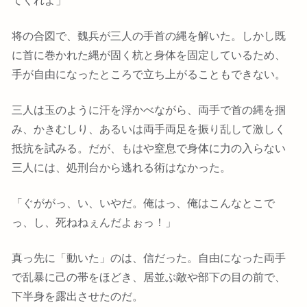
将の合図で、魏兵が三人の手首の縄を解いた。しかし既
に首に巻かれた縄が固く杭と身体を固定しているため、
手が自由になったところで立ち上がることもできない。
三人は玉のように汗を浮かべながら、両手で首の縄を掴
み、かきむしり、あるいは両手両足を振り乱して激しく
抵抗を試みる。だが、もはや窒息で身体に力の入らない
三人には、処刑台から逃れる術はなかった。
「ぐががっ、い、いやだ。俺はっ、俺はこんなとこで
っ、し、死ねねぇんだよぉっ！」
真っ先に「動いた」のは、信だった。自由になった両手
で乱暴に己の帯をほどき、居並ぶ敵や部下の目の前で、
下半身を露出させたのだ。