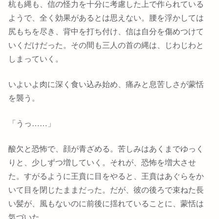
杭も縄も、信の怪力を十分に考慮した上で作られている
ようで、全く効果があるとは思えない。腰を浮かしては
尻もちを尽き、背中を打ち付け、信は自分を傷めつけて
いくだけだった。その間も三人の首の縄は、じわじわと
しまっていく。
いよいよ肉に深く食い込み始め、痛みと息苦しさが蒙恬
を襲う。
「うっ……」
酸欠と恐怖で、顔が青ざめる。苦しみはあくまでゆっく
りと、少しずつ増していく。それが、恐怖を増大させ
た。すがるように王賁に目をやると、王賁はあぐらをか
いて目を閉じたままだった。だが、彼の後ろで束ねた長
い髪が、風もないのに前後に揺れていることに、蒙恬は
気づいた。