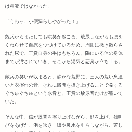
は精液ではなかった。
「うわっ、小便漏らしやがった！」
魏兵からまたしても哄笑が起こる。放尿しながらも腰を
くねらせて自慰をつづけているため、周囲に撒き散らさ
れた尿で、王賁自身の手はもちろん、隣にいる信の身体
までが汚されていき、そこから湯気と悪臭が立ち上る。
敵兵の笑いが収まると、静かな荒野に、三人の荒い息遣
いと衣擦れの音、それに股間を扱き上げることで発する
ぐちゅぐちゅという水音と、王賁の放尿音だけが響いて
いた。
そんな中、信が股間を擦り上げながら、顔を上げ、雄叫
びをあげた。泡を吹き、涙や鼻水を垂らしながら、苦し