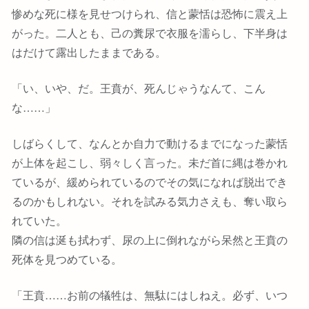
惨めな死に様を見せつけられ、信と蒙恬は恐怖に震え上
がった。二人とも、己の糞尿で衣服を濡らし、下半身は
はだけて露出したままである。
「い、いや、だ。王賁が、死んじゃうなんて、こん
な……」
しばらくして、なんとか自力で動けるまでになった蒙恬
が上体を起こし、弱々しく言った。未だ首に縄は巻かれ
ているが、緩められているのでその気になれば脱出でき
るのかもしれない。それを試みる気力さえも、奪い取ら
れていた。
隣の信は涎も拭わず、尿の上に倒れながら呆然と王賁の
死体を見つめている。
「王賁……お前の犠牲は、無駄にはしねえ。必ず、いつ