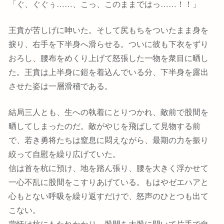
「ぐ、ぐぐぅ……、こっ、このままではっ……！！」
王賁が苦しげに呻いた。そして尻もちをついたまま身を
捩り、右手を下半身へ滑らせる。ついに彼も下衣をずり
おろし、腰布をめくり上げて怒張した一物を衆目に晒し
た。王賁は上半身に鎧を着込んでいる分、下半身を露出
させた姿は一層滑稽である。
結局三人とも、生への執着にとりつかれ、敵前で股間を
晒してしまったのだ。敵がやじを飛ばして見物する前
で、若き勇将たちは窒息に悶えながら、最期の力を振り
絞って自慰を繰り広げていた。
信は首を杭に預け、地を踏ん張り、腰を大きく浮かせて
一心不乱に股間をこすりあげている。もはやゼエハアと
心もとない呼吸を繰り返すだけで、怒声のひとつも出て
こない。
蒙恬は杭にもたれかかり、股間を大股に開いて片手で自