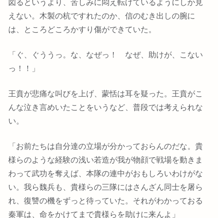
図るというより、苦しみに悶え転げているようにしか見
えない。木製の杭ですれたのか、信のむき出しの腕に
は、ところどころかすり傷ができていた。
「ぐ、ぐううっ。な、なぜっ！ なぜ、助けが、こない
っ！！」
王賁が悲痛な叫びを上げ、蒙恬は耳を疑った。王賁がこ
んな泣き言めいたことをいうなど、普段では考えられな
い。
「お前たちは自分達の立場が分かっておらんのだな。貴
様らのような経験の浅い若造が我が物顔で戦場を動きま
わって武功を奪えば、本隊の連中がおもしろいわけがな
い。我ら魏兵も、貴様らの三隊にはさんざん同士を屠ら
れ、復讐の機をずっと待っていた。それがわかっておる
秦軍は、命をかけてまで貴様らを助けに来んよ」