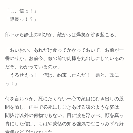
「し、信っ！」
「隊長っ！？」
部下から静止の叫びが、敵からは爆笑が沸き起こる。
「おいおい、あれだけ食ってかかっておいて、お前が一
番のりか。お前今、敵の前で肉棒を丸出しにしているの
だぞ、わかっているのか」
「うるせえっ！ 俺は、約束したんだ！ 票と、政に
っ！」
何を言おうが、死にたくない一心で衆目にむき出しの股
間を晒し、両手で必死にしごきあげる猿のような姿は、
間抜け以外の何物でもない。目に涙を浮かべ、顔を真っ
青にした信は、もはや蒙恬の知る強気でむこうみずな好
青年などではなかった。