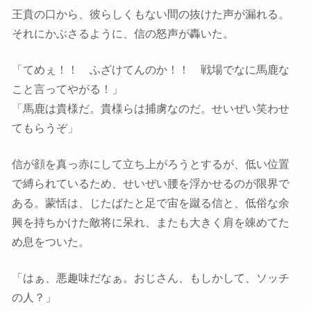
王賁の口から、彼らしくもない間の抜けた声が漏れる。
それにかぶさるように、信の怒声が轟いた。
「てめぇ！！ ふざけてんのか！！ 戦場でなに馬鹿な
こと言ってやがる！」
「馬鹿は貴様だ。貴様らは捕虜なのだ。せいぜい笑わせ
てもらうぞ」
信が顔を真っ赤にして立ち上がろうとするが、低い位置
で縛られているため、せいぜい腰を浮かせるのが限界で
ある。蒙恬は、じたばたと足で宙を蹴る信と、低俗な余
興を持ちかけた敵将に呆れ、またも大きく肩を竦めてた
め息をついた。
「はぁ、悪趣味だなぁ。おじさん、もしかして、ソッチ
の人？」