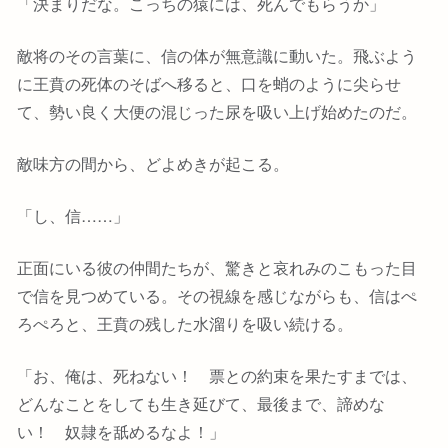
「決まりだな。こっちの猿には、死んでもらうか」
敵将のその言葉に、信の体が無意識に動いた。飛ぶよう
に王賁の死体のそばへ移ると、口を蛸のように尖らせ
て、勢い良く大便の混じった尿を吸い上げ始めたのだ。
敵味方の間から、どよめきが起こる。
「し、信……」
正面にいる彼の仲間たちが、驚きと哀れみのこもった目
で信を見つめている。その視線を感じながらも、信はぺ
ろぺろと、王賁の残した水溜りを吸い続ける。
「お、俺は、死ねない！ 票との約束を果たすまでは、
どんなことをしても生き延びて、最後まで、諦めな
い！ 奴隷を舐めるなよ！」