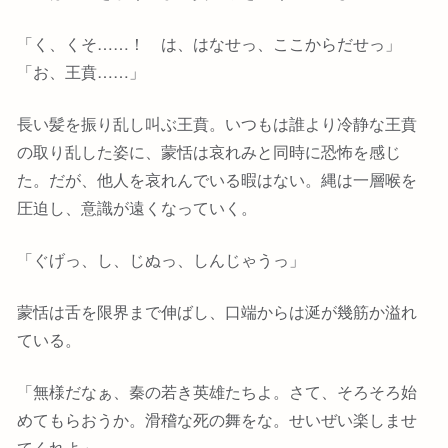
「く、くそ……！ は、はなせっ、ここからだせっ」
「お、王賁……」
長い髪を振り乱し叫ぶ王賁。いつもは誰より冷静な王賁
の取り乱した姿に、蒙恬は哀れみと同時に恐怖を感じ
た。だが、他人を哀れんでいる暇はない。縄は一層喉を
圧迫し、意識が遠くなっていく。
「ぐげっ、し、じぬっ、しんじゃうっ」
蒙恬は舌を限界まで伸ばし、口端からは涎が幾筋か溢れ
ている。
「無様だなぁ、秦の若き英雄たちよ。さて、そろそろ始
めてもらおうか。滑稽な死の舞をな。せいぜい楽しませ
てくれよ」