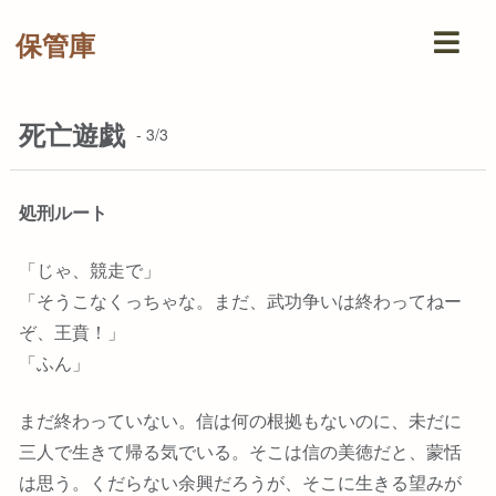
保管庫
死亡遊戯
- 3/3
処刑ルート
「じゃ、競走で」
「そうこなくっちゃな。まだ、武功争いは終わってねー
ぞ、王賁！」
「ふん」
まだ終わっていない。信は何の根拠もないのに、未だに
三人で生きて帰る気でいる。そこは信の美徳だと、蒙恬
は思う。くだらない余興だろうが、そこに生きる望みが