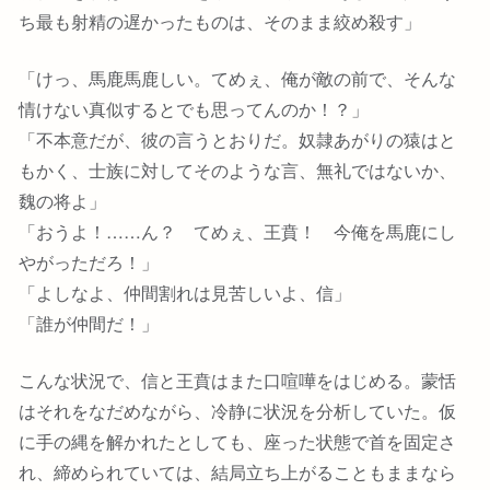
ち最も射精の遅かったものは、そのまま絞め殺す」
「けっ、馬鹿馬鹿しい。てめぇ、俺が敵の前で、そんな
情けない真似するとでも思ってんのか！？」
「不本意だが、彼の言うとおりだ。奴隷あがりの猿はと
もかく、士族に対してそのような言、無礼ではないか、
魏の将よ」
「おうよ！……ん？ てめぇ、王賁！ 今俺を馬鹿にし
やがっただろ！」
「よしなよ、仲間割れは見苦しいよ、信」
「誰が仲間だ！」
こんな状況で、信と王賁はまた口喧嘩をはじめる。蒙恬
はそれをなだめながら、冷静に状況を分析していた。仮
に手の縄を解かれたとしても、座った状態で首を固定さ
れ、締められていては、結局立ち上がることもままなら