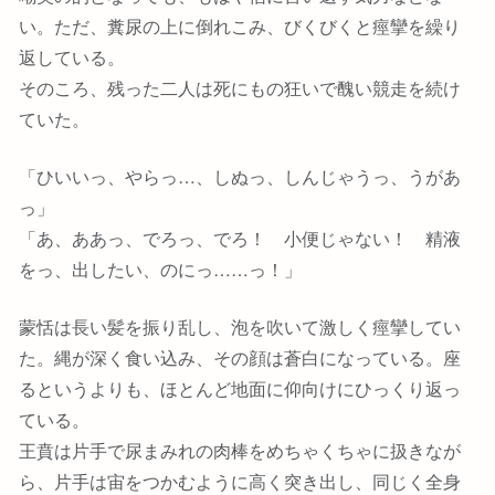
い。ただ、糞尿の上に倒れこみ、びくびくと痙攣を繰り
返している。
そのころ、残った二人は死にもの狂いで醜い競走を続け
ていた。
「ひいいっ、やらっ…、しぬっ、しんじゃうっ、うがあ
っ」
「あ、ああっ、でろっ、でろ！ 小便じゃない！ 精液
をっ、出したい、のにっ……っ！」
蒙恬は長い髪を振り乱し、泡を吹いて激しく痙攣してい
た。縄が深く食い込み、その顔は蒼白になっている。座
るというよりも、ほとんど地面に仰向けにひっくり返っ
ている。
王賁は片手で尿まみれの肉棒をめちゃくちゃに扱きなが
ら、片手は宙をつかむように高く突き出し、同じく全身