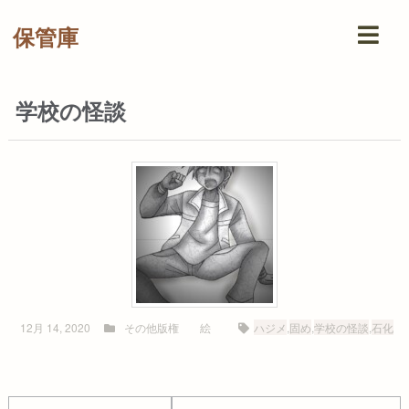
保管庫
学校の怪談
12月 14, 2020
その他版権
絵
ハジメ
,
固め
,
学校の怪談
,
石化