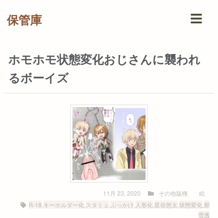
保管庫
ホモホモ状態変化おじさんに襲われ
るボーイズ
11月 23, 2020
その他版権
絵
R-18
,
キーホルダー化
,
スタミュ
,
ぶっかけ
,
人形化
,
星谷悠太
,
状態変化
,
那
雪透