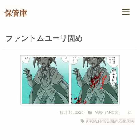
保管庫
ファントムユーリ固め
12月 10, 2020
YGO（ARC5）
絵
ARC-V
,
R-18G
,
固め
,
石化
,
遊矢