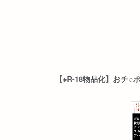
【※R-18物品化】おチ○