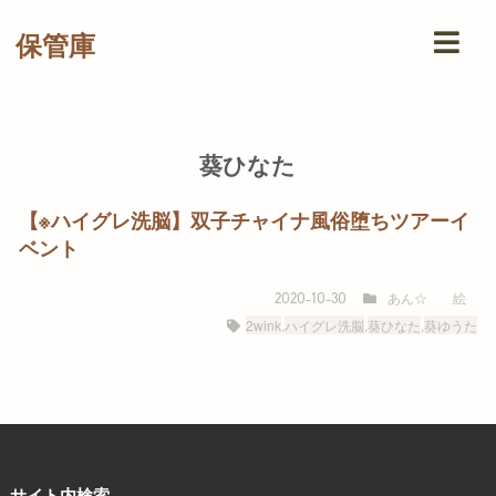
保管庫
葵ひなた
【※ハイグレ洗脳】双子チャイナ風俗堕ちツアーイ
ベント
あん☆
絵
2020-10-30
2wink
,
ハイグレ洗脳
,
葵ひなた
,
葵ゆうた
サイト内検索