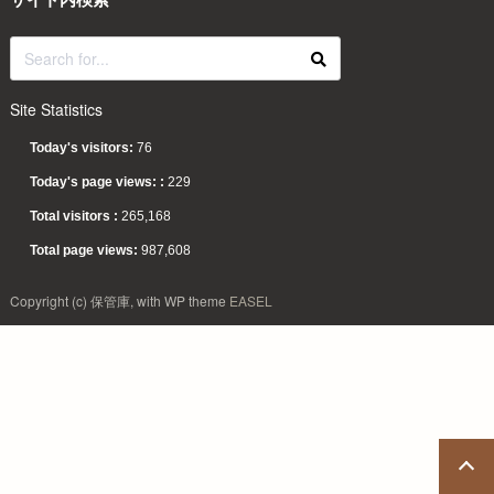
Site Statistics
Today's visitors:
76
Today's page views: :
229
Total visitors :
265,168
Total page views:
987,608
Copyright (c) 保管庫, with WP theme
EASEL