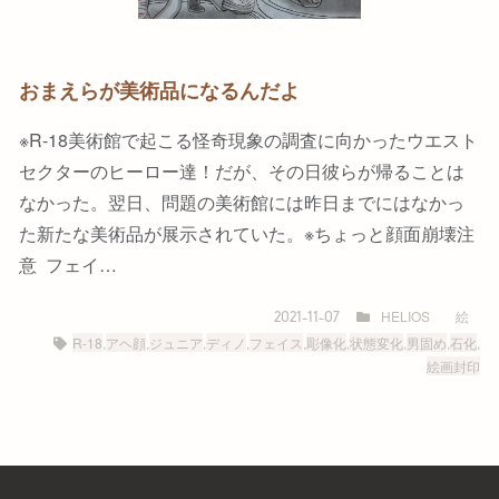
おまえらが美術品になるんだよ
※R-18美術館で起こる怪奇現象の調査に向かったウエスト
セクターのヒーロー達！だが、その日彼らが帰ることは
なかった。翌日、問題の美術館には昨日までにはなかっ
た新たな美術品が展示されていた。※ちょっと顔面崩壊注
意 フェイ…
HELIOS
絵
2021-11-07
R-18
,
アヘ顔
,
ジュニア
,
ディノ
,
フェイス
,
彫像化
,
状態変化
,
男固め
,
石化
,
絵画封印