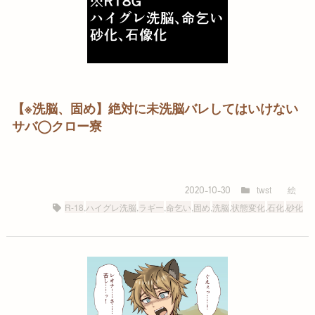
【※洗脳、固め】絶対に未洗脳バレしてはいけない
サバ◯クロー寮
twst
絵
2020-10-30
R-18
,
ハイグレ洗脳
,
ラギー
,
命乞い
,
固め
,
洗脳
,
状態変化
,
石化
,
砂化