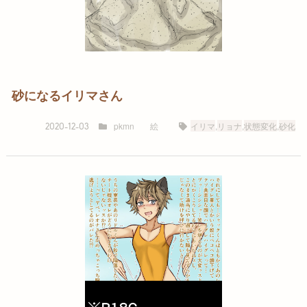
砂になるイリマさん
pkmn
絵
イリマ
,
リョナ
,
状態変化
,
砂化
2020-12-03