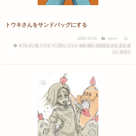
トウキさんをサンドバッグにする
pkmn
絵
2020-12-06
R-18
,
ガニ股
,
トウキ
,
マゾ堕ち
,
リョナ
,
催眠
,
嘔吐
,
状態変化
,
砂化
,
窒息
,
腹
パン
,
首吊り