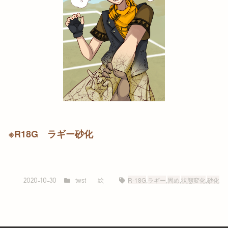
※R18G ラギー砂化
twst
絵
R-18G
,
ラギー
,
固め
,
状態変化
,
砂化
2020-10-30