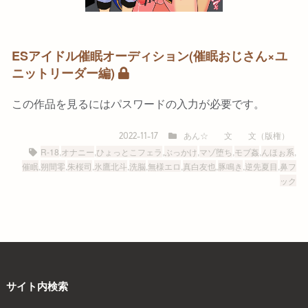
ESアイドル催眠オーディション(催眠おじさん×ユ
ニットリーダー編)
この作品を見るにはパスワードの入力が必要です。
あん☆
文
文（版権）
2022-11-17
R-18
,
オナニー
,
ひょっとこフェラ
,
ぶっかけ
,
マゾ堕ち
,
モブ姦
,
んほぉ系
,
催眠
,
朔間零
,
朱桜司
,
氷鷹北斗
,
洗脳
,
無様エロ
,
真白友也
,
豚鳴き
,
逆先夏目
,
鼻フ
ック
サイト内検索