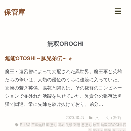
保管庫
無双OROCHI
無能OTOSHI～豚兄弟伝～ ※
魔王・遠呂智によって支配された異世界。魔王軍と英雄
たちの争いは、人類の優位のうちに佳境に入っていた。
蜀漢の若き英傑、張苞と関興は、その抜群のコンビネー
ションで並外れた活躍を見せていた。兄貴分の張苞は勇
猛で闊達、常に先陣を駆け抜けており、弟分…
文
文（版権）
2020-10-29
R-18G
,
三國無双
,
即堕ち
,
固め
,
失禁
,
張苞
,
悪堕ち
,
放置
,
無双OROCHI
,
石
化
,
豚鳴き
,
関興
,
鼻フック