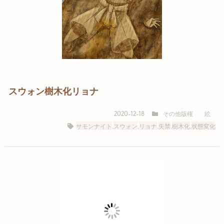
スウォン樹木化リョナ
その他版権
絵
2020-12-18
サモンナイト
,
スウォン
,
リョナ
,
失禁
,
樹木化
,
状態変化