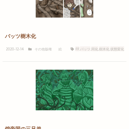
バッツ樹木化
その他版権
絵
FF
,
バッツ
,
同化
,
樹木化
,
状態変化
2020-12-14
煌帝国の三兄弟