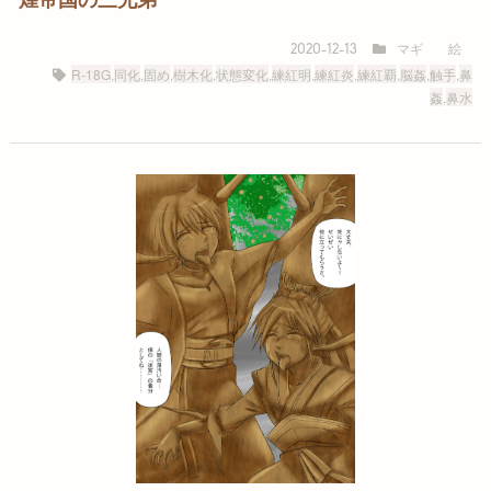
マギ
絵
2020-12-13
R-18G
,
同化
,
固め
,
樹木化
,
状態変化
,
練紅明
,
練紅炎
,
練紅覇
,
脳姦
,
触手
,
鼻
姦
,
鼻水