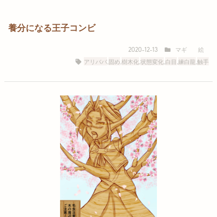
養分になる王子コンビ
マギ
絵
2020-12-13
アリババ
,
固め
,
樹木化
,
状態変化
,
白目
,
練白龍
,
触手