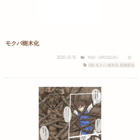
モクバ樹木化
YGO（ARC5以外）
絵
2020-12-15
DM
,
モクバ
,
樹木化
,
状態変化