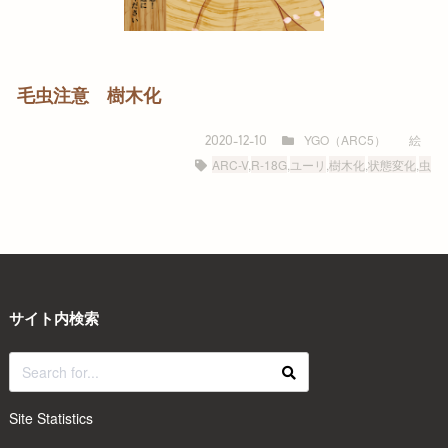
毛虫注意 樹木化
YGO（ARC5）
絵
2020-12-10
ARC-V
,
R-18G
,
ユーリ
,
樹木化
,
状態変化
,
虫
サイト内検索
Site Statistics
Today's visitors:
64