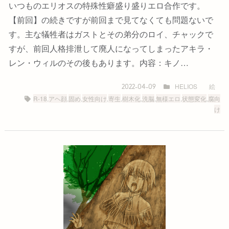
いつものエリオスの特殊性癖盛り盛りエロ合作です。
【前回】の続きですが前回まで見てなくても問題ないで
す。主な犠牲者はガストとその弟分のロイ、チャックで
すが、前回人格排泄して廃人になってしまったアキラ・
レン・ウィルのその後もあります。内容：キノ…
HELIOS
絵
2022-04-09
R-18
,
アヘ顔
,
固め
,
女性向け
,
寄生
,
樹木化
,
洗脳
,
無様エロ
,
状態変化
,
腐向
け