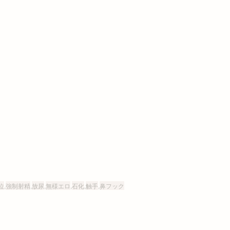
位
,
強制射精
,
放尿
,
無様エロ
,
石化
,
触手
,
鼻フック