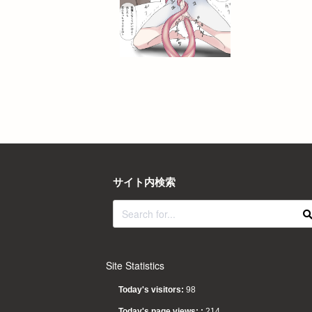
サイト内検索
Site Statistics
Today's visitors:
98
Today's page views: :
214