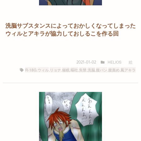
洗脳サブスタンスによっておかしくなってしまった
ウィルとアキラが協力しておしるこを作る回
HELIOS
絵
2021-01-02
R-18G
,
ウィル
,
リョナ
,
催眠
,
嘔吐
,
失禁
,
洗脳
,
腹パン
,
腹責め
,
鳳アキラ