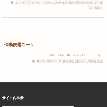
R-18
,
ガニ股
,
トウキ
,
マゾ堕ち
,
リョナ
,
催眠
,
嘔吐
,
状態変化
,
砂化
,
窒息
,
腹
パン
,
首吊り
催眠便器ユーリ
YGO（ARC5）
絵
2020-12-06
ARC-V
,
R-18
,
ユーリ
,
催眠
,
嘔吐
,
固め
,
石化
,
肉便器
,
飲尿
サイト内検索