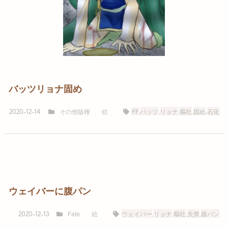
バッツリョナ固め
その他版権
絵
FF
,
バッツ
,
リョナ
,
嘔吐
,
固め
,
石化
2020-12-14
ウェイバーに腹パン
Fate
絵
ウェイバー
,
リョナ
,
嘔吐
,
失禁
,
腹パン
2020-12-13