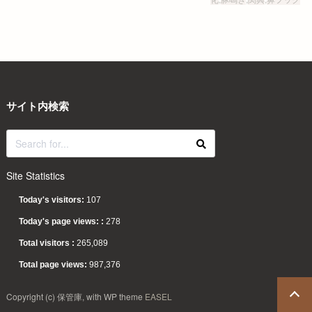
サイト内検索
Site Statistics
Today's visitors:
107
Today's page views: :
278
Total visitors :
265,089
Total page views:
987,376
Copyright (c) 保管庫, with WP theme
EASEL