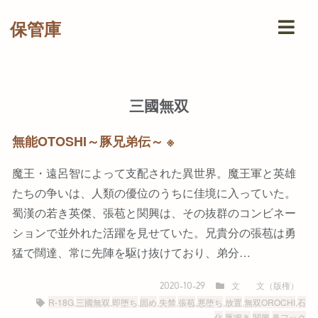
保管庫
三國無双
無能OTOSHI～豚兄弟伝～ ※
魔王・遠呂智によって支配された異世界。魔王軍と英雄
たちの争いは、人類の優位のうちに佳境に入っていた。
蜀漢の若き英傑、張苞と関興は、その抜群のコンビネー
ションで並外れた活躍を見せていた。兄貴分の張苞は勇
猛で闊達、常に先陣を駆け抜けており、弟分…
文
文（版権）
2020-10-29
R-18G
,
三國無双
,
即堕ち
,
固め
,
失禁
,
張苞
,
悪堕ち
,
放置
,
無双OROCHI
,
石
化
,
豚鳴き
,
関興
,
鼻フック