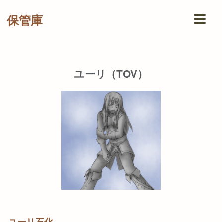
保管庫
ユーリ（TOV）
ユーリ石化