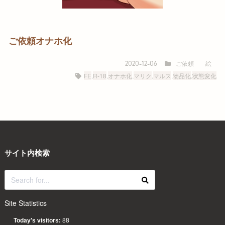
ご依頼オナホ化
ご依頼
絵
2020-12-06
FE
,
R-18
,
オナホ化
,
マリク
,
マルス
,
物品化
,
状態変化
サイト内検索
Site Statistics
Today's visitors:
88