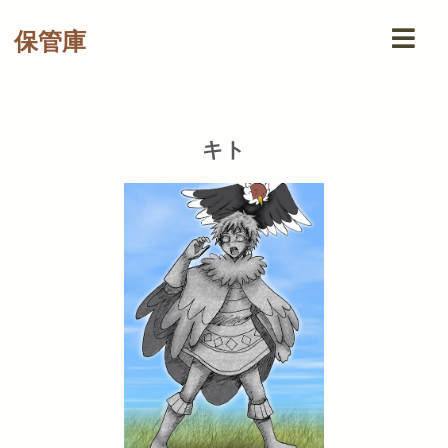
保管庫
キト