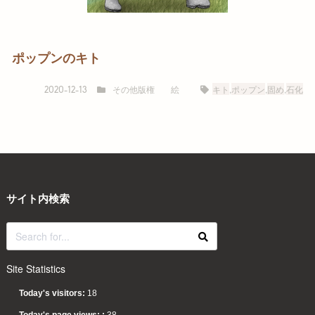
ポップンのキト
その他版権
絵
キト
,
ポップン
,
固め
,
石化
2020-12-13
サイト内検索
Site Statistics
Today's visitors:
18