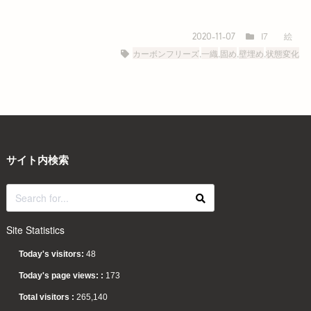
I7
絵
2020-11-07
カーボンフリーズ
,
一織
,
固め
,
壁埋め
,
状態変化
サイト内検索
Site Statistics
Today's visitors:
48
Today's page views: :
173
Total visitors :
265,140