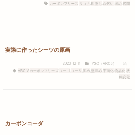
カーボンフリーズ
,
リョナ
,
即堕ち
,
命乞い
,
固め
,
拷問
実際に作ったシーツの原画
YGO（ARC5）
絵
2020-12-11
ARC-V
,
カーボンフリーズ
,
ユーゴ
,
ユーリ
,
固め
,
壁埋め
,
平面化
,
物品化
,
状
態変化
カーボンコーダ