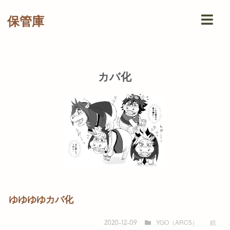
保管庫
カバ化
ゆゆゆゆカバ化
YGO（ARC5）
絵
2020-12-09