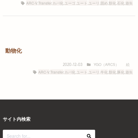
ARC-V
,
Transfer
,
カバ化
,
ユーゴ
,
ユート
,
ユーリ
,
固め
,
獣化
,
石化
,
遊矢
動物化
YGO（ARC5）
絵
2020-12-03
ARC-V
,
Transfer
,
カバ化
,
ユート
,
ユーリ
,
牛化
,
獣化
,
豚化
,
遊矢
サイト内検索