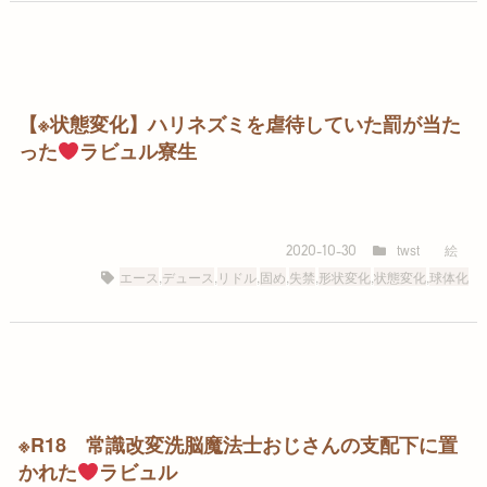
【※状態変化】ハリネズミを虐待していた罰が当た
った
ラビュル寮生
twst
絵
2020-10-30
エース
,
デュース
,
リドル
,
固め
,
失禁
,
形状変化
,
状態変化
,
球体化
※R18 常識改変洗脳魔法士おじさんの支配下に置
かれた
ラビュル