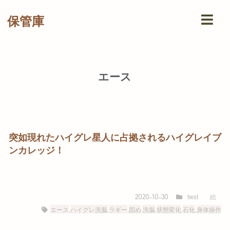
保管庫
エース
突如現れたハイグレ星人に占拠されるハイグレイブ
ンカレッジ！
twst
絵
2020-10-30
エース
,
ハイグレ洗脳
,
ラギー
,
固め
,
洗脳
,
状態変化
,
石化
,
身体操作