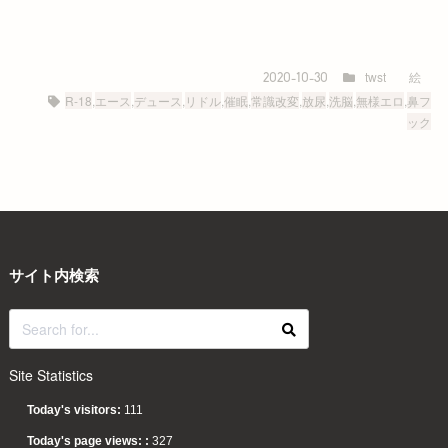
twst
絵
2020-10-30
R-18
,
エース
,
デュース
,
リドル
,
催眠
,
常識改変
,
放尿
,
洗脳
,
無様エロ
,
鼻フ
ック
サイト内検索
Site Statistics
Today's visitors:
111
Today's page views: :
327