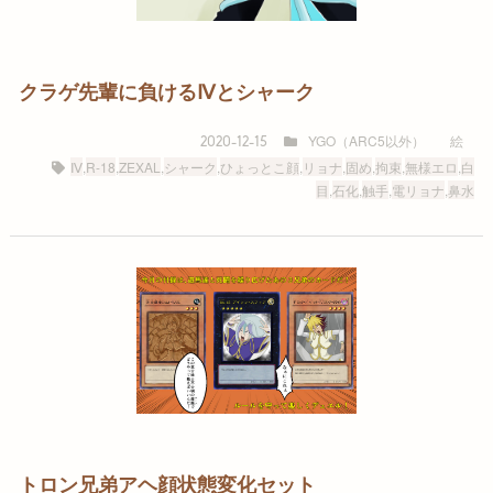
クラゲ先輩に負けるⅣとシャーク
YGO（ARC5以外）
絵
2020-12-15
Ⅳ
,
R-18
,
ZEXAL
,
シャーク
,
ひょっとこ顔
,
リョナ
,
固め
,
拘束
,
無様エロ
,
白
目
,
石化
,
触手
,
電リョナ
,
鼻水
トロン兄弟アヘ顔状態変化セット