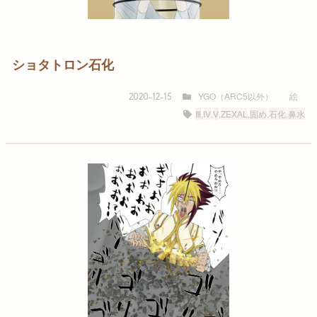
ショタトロン石化
YGO（ARC5以外）
絵
2020-12-15
Ⅲ
,
Ⅳ
,
Ⅴ
,
ZEXAL
,
固め
,
石化
,
鼻水