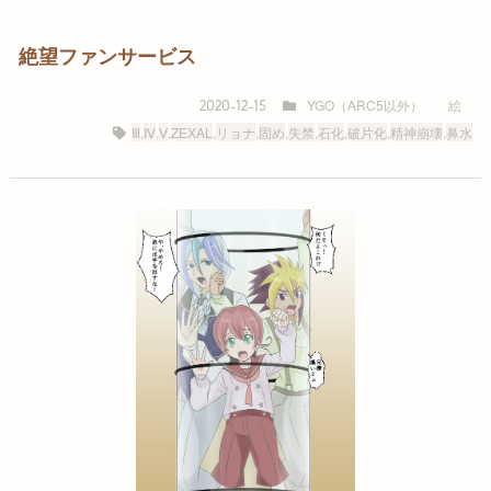
絶望ファンサービス
YGO（ARC5以外）
絵
2020-12-15
Ⅲ
,
Ⅳ
,
Ⅴ
,
ZEXAL
,
リョナ
,
固め
,
失禁
,
石化
,
破片化
,
精神崩壊
,
鼻水